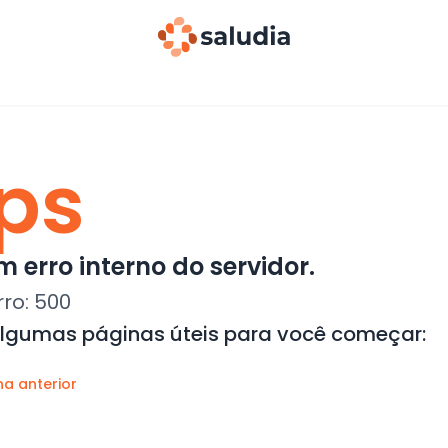
ps
 erro interno do servidor.
rro:
500
algumas páginas úteis para você começar:
na anterior